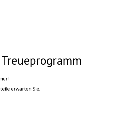
s Treueprogramm
mer!
teile erwarten Sie.
Website, sammeln Sie Übernachtungen und entdecken Sie
ierung:
10% rabatt
für die Unterkunft.
und noch mehr Vorteile.