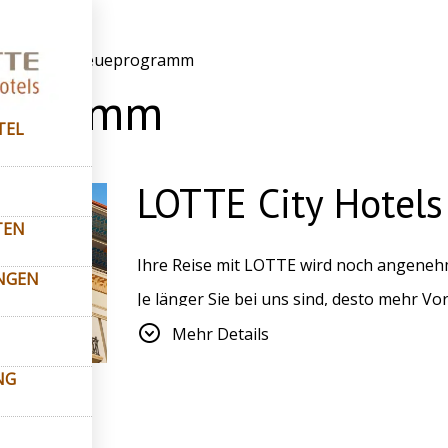
s Hotel
–
Treueprogramm
rogramm
TEL
LOTTE City Hotel
TEN
Ihre Reise mit LOTTE wird noch angeneh
NGEN
Je länger Sie bei uns sind, desto mehr Vor
Buchen Sie einfach auf der offiziellen 
Mehr Details
neue Privilegien:
NG
Base
- unmittelbar nach der Registr
Silver
— nach
10 nächte
:
15% rabatt